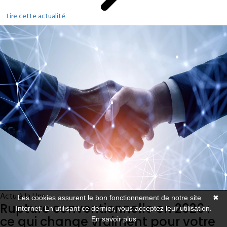
Lire cette actualité
Actu à la Une
Les cookies assurent le bon fonctionnement de notre site
✖
Rupture conventionnelle en 2026 :
Internet. En utilisant ce dernier, vous acceptez leur utilisation.
ce qui change vraiment pour votre
En savoir plus