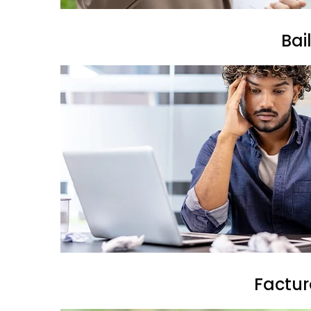
Bai
Factur