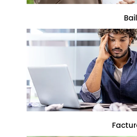
Bai
Factur