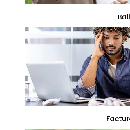
Bai
Factur