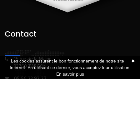
Contact
15 rue de la Mairie
Les cookies assurent le bon fonctionnement de notre site
✖
33760 TARGON
Internet. En utilisant ce dernier, vous acceptez leur utilisation.
En savoir plus
05 56 23 92 27
© Cabinet Castel | Réalisation de sites Internet,
lagence.expert
Mentions légales
Politique de confidentialité