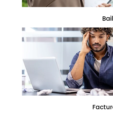
Bai
Factur