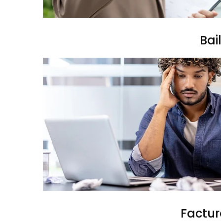
Bai
Factur