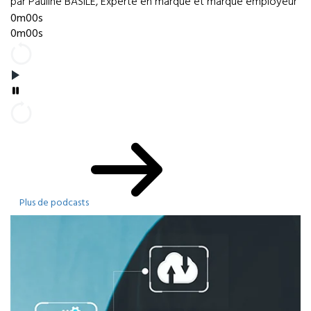
par Pauline BASILE, Experte en marque et marque employeur
0m00s
0m00s
Plus de podcasts