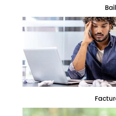
Bai
Factur