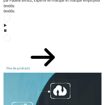
par Pauline BASILE, Experte en marque et marque employeur
0m00s
0m00s
Plus de podcasts